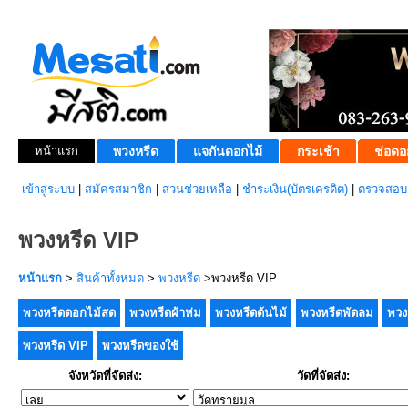
หน้าแรก
พวงหรีด
แจกันดอกไม้
กระเช้า
ช่อดอ
เข้าสู่ระบบ
|
สมัครสมาชิก
|
ส่วนช่วยเหลือ
|
ชำระเงิน(บัตรเครดิต)
|
ตรวจสอบส
พวงหรีด VIP
หน้าแรก
>
สินค้าทั้งหมด
>
พวงหรีด
>พวงหรีด VIP
พวงหรีดดอกไม้สด
พวงหรีดผ้าห่ม
พวงหรีดต้นไม้
พวงหรีดพัดลม
พวง
พวงหรีด VIP
พวงหรีดของใช้
จังหวัดที่จัดส่ง:
วัดที่จัดส่ง: