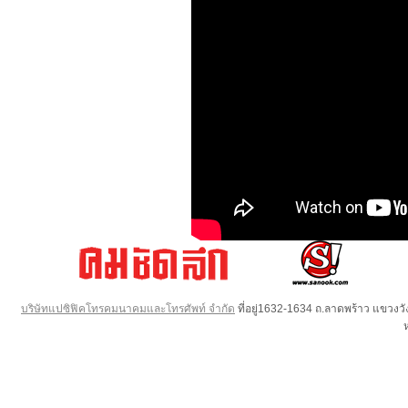
บริษัทแปซิฟิคโทรคมนาคมและโทรศัพท์ จำกัด
ที่อยู่1632-1634 ถ.ลาดพร้าว แขวง