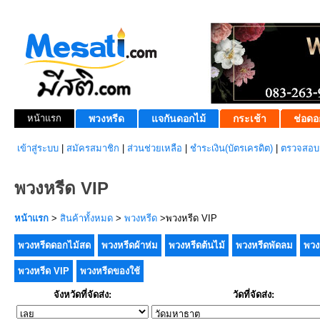
หน้าแรก
พวงหรีด
แจกันดอกไม้
กระเช้า
ช่อดอ
เข้าสู่ระบบ
|
สมัครสมาชิก
|
ส่วนช่วยเหลือ
|
ชำระเงิน(บัตรเครดิต)
|
ตรวจสอบส
พวงหรีด VIP
หน้าแรก
>
สินค้าทั้งหมด
>
พวงหรีด
>พวงหรีด VIP
พวงหรีดดอกไม้สด
พวงหรีดผ้าห่ม
พวงหรีดต้นไม้
พวงหรีดพัดลม
พวง
พวงหรีด VIP
พวงหรีดของใช้
จังหวัดที่จัดส่ง:
วัดที่จัดส่ง: