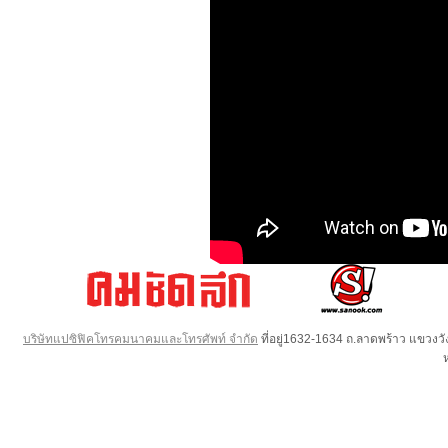
บริษัทแปซิฟิคโทรคมนาคมและโทรศัพท์ จำกัด
ที่อยู่1632-1634 ถ.ลาดพร้าว แขวง