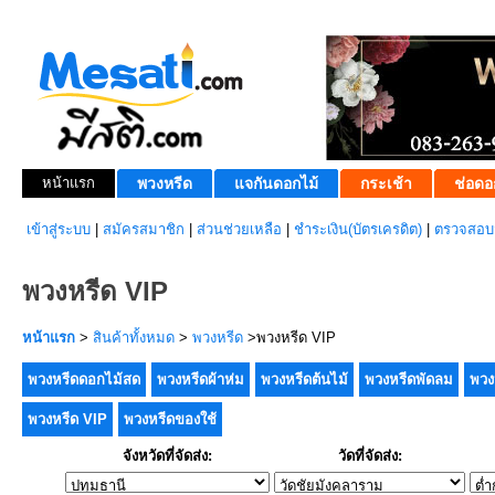
หน้าแรก
พวงหรีด
แจกันดอกไม้
กระเช้า
ช่อดอ
เข้าสู่ระบบ
|
สมัครสมาชิก
|
ส่วนช่วยเหลือ
|
ชำระเงิน(บัตรเครดิต)
|
ตรวจสอบส
พวงหรีด VIP
หน้าแรก
>
สินค้าทั้งหมด
>
พวงหรีด
>พวงหรีด VIP
พวงหรีดดอกไม้สด
พวงหรีดผ้าห่ม
พวงหรีดต้นไม้
พวงหรีดพัดลม
พวง
พวงหรีด VIP
พวงหรีดของใช้
จังหวัดที่จัดส่ง:
วัดที่จัดส่ง: