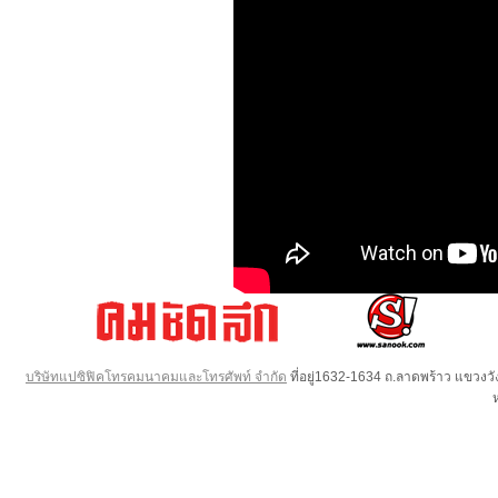
บริษัทแปซิฟิคโทรคมนาคมและโทรศัพท์ จำกัด
ที่อยู่1632-1634 ถ.ลาดพร้าว แขวง