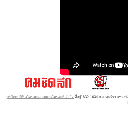
บริษัทแปซิฟิคโทรคมนาคมและโทรศัพท์ จำกัด
ที่อยู่1632-1634 ถ.ลาดพร้าว แขวง