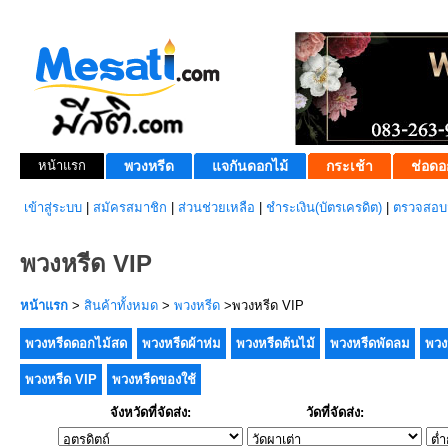
หน้าแรก
พวงหรีด
แจกันดอกไม้
กระเช้า
ช่อดอ
เข้าสู่ระบบ
|
สมัครสมาชิก
|
ส่วนช่วยเหลือ
|
ชำระเงิน(บัตรเครดิต)
|
ตรวจสอบส
พวงหรีด VIP
หน้าแรก
>
สินค้าทั้งหมด
>
พวงหรีด
>พวงหรีด VIP
พวงหรีดดอกไม้สด
พวงหรีดผ้าห่ม
พวงหรีดต้นไม้
พวงหรีดพัดลม
พวง
พวงหรีด VIP
พวงหรีดของใช้
จังหวัดที่จัดส่ง:
วัดที่จัดส่ง: