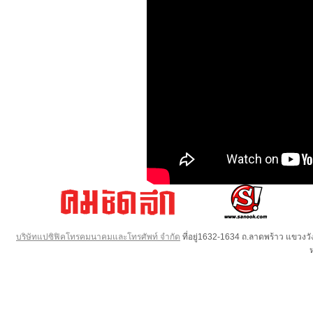
บริษัทแปซิฟิคโทรคมนาคมและโทรศัพท์ จำกัด
ที่อยู่1632-1634 ถ.ลาดพร้าว แขวง