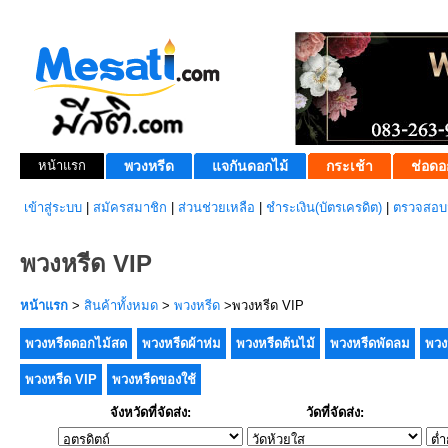
หน้าแรก
พวงหรีด
แจกันดอกไม้
กระเช้า
ช่อดอ
เข้าสู่ระบบ
|
สมัครสมาชิก
|
ส่วนช่วยเหลือ
|
ชำระเงิน(บัตรเครดิต)
|
ตรวจสอบส
พวงหรีด VIP
หน้าแรก
>
สินค้าทั้งหมด
>
พวงหรีด
>พวงหรีด VIP
พวงหรีดดอกไม้สด
พวงหรีดผ้าห่ม
พวงหรีดต้นไม้
พวงหรีดพัดลม
พวง
พวงหรีด VIP
พวงหรีดของใช้
จังหวัดที่จัดส่ง:
วัดที่จัดส่ง: