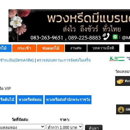
กไม้
กระเช้า
ช่อดอกไม้
งานศพ
บทความมีสติ
ชำระเงิน(บัตรเครดิต)
|
ตรวจสอบสถานะการจัดส่งใบเสร็จ
วัดแหลม
ตะก
ีด VIP
รีดต้นไม้
พวงหรีดพัดลม
พวงหรีดส่งสำนักพระราชวัง
แผน
วัดที่จัดส่ง:
ราคา: