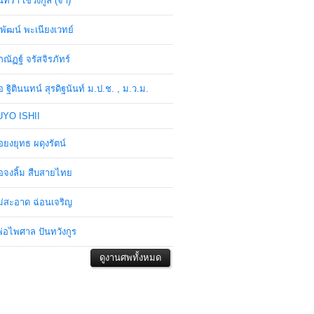
ินทรา เชวงกูล (จ๋า)
พัฒน์ พะเนียงเวทย์
ภณัฏฐ์ จรัสจิรภัทร์
อ ฐิตินนทน์ สุรดิฐนันท์ ม.ป.ช. , ม.ว.ม.
YO ISHII
อยงยุทธ ผดุงรัตน์
อจงลิ้ม สืบสายไทย
่สะอาด ฉ่อนเจริญ
่อไพศาล ปันทวังกูร