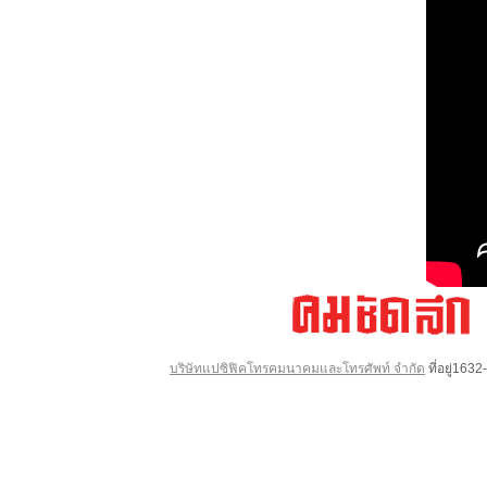
บริษัทแปซิฟิคโทรคมนาคมและโทรศัพท์ จำกัด
ที่อยู่16