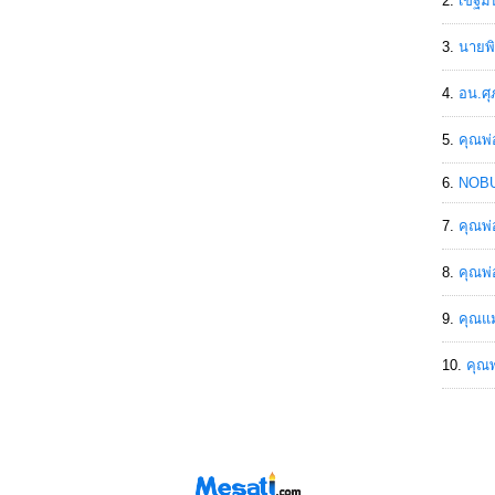
เขฐ์ม
นายพิ
อน.ศุ
คุณพ่
NOBU
คุณพ่
คุณพ่
คุณแม
คุณพ