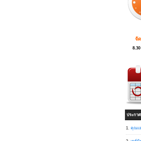
จั
8.30
ประกาศ
คุณแม