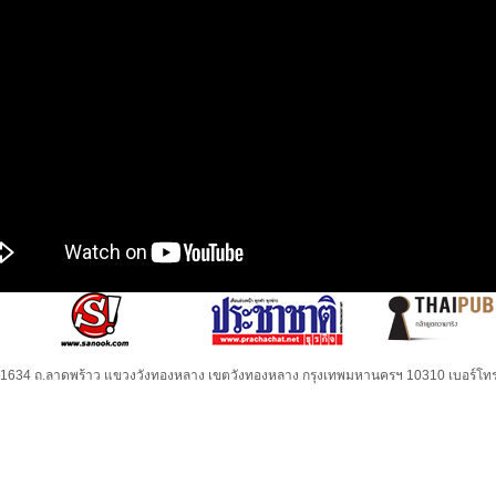
32-1634 ถ.ลาดพร้าว แขวงวังทองหลาง เขตวังทองหลาง กรุงเทพมหานครฯ 10310 เบอร์โทร