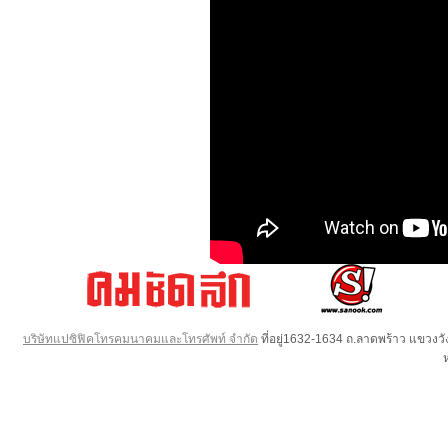
บริษัทแปซิฟิคโทรคมนาคมและโทรศัพท์ จำกัด
ที่อยู่1632-1634 ถ.ลาดพร้าว แขวง