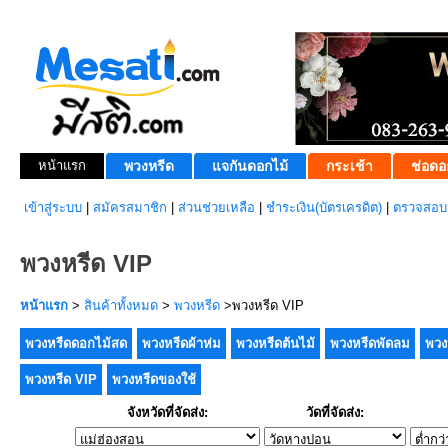
หน้าแรก
พวงหรีด
แจกันดอกไม้
กระเช้า
ช่อดอ
เข้าสู่ระบบ
|
สมัครสมาชิก
|
ส่วนช่วยเหลือ
|
ชำระเงิน(บัตรเครดิต)
|
ตรวจสอบส
พวงหรีด VIP
หน้าแรก
>
สินค้าทั้งหมด
>
พวงหรีด
>พวงหรีด VIP
พวงหรีดดอกไม้สด
พวงหรีดผ้าห่ม
พวงหรีดต้นไม้
พวงหรีดพัดลม
พวง
พวงหรีด VIP
พวงหรีดของใช้
จังหวัดที่จัดส่ง:
วัดที่จัดส่ง: