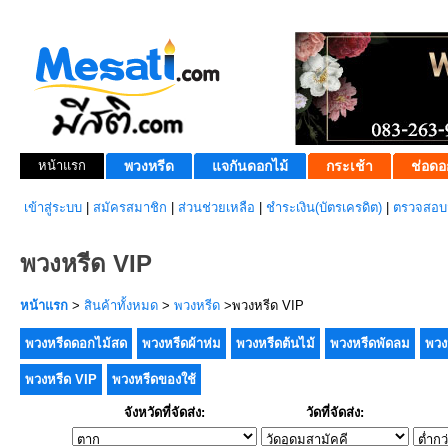
หน้าแรก
พวงหรีด
แจกันดอกไม้
กระเช้า
ช่อดอ
เข้าสู่ระบบ
|
สมัครสมาชิก
|
ส่วนช่วยเหลือ
|
ชำระเงิน(บัตรเครดิต)
|
ตรวจสอบส
พวงหรีด VIP
หน้าแรก
>
สินค้าทั้งหมด
>
พวงหรีด
>พวงหรีด VIP
พวงหรีดดอกไม้สด
พวงหรีดผ้าห่ม
พวงหรีดต้นไม้
พวงหรีดพัดลม
พวง
พวงหรีด VIP
พวงหรีดของใช้
จังหวัดที่จัดส่ง:
วัดที่จัดส่ง: