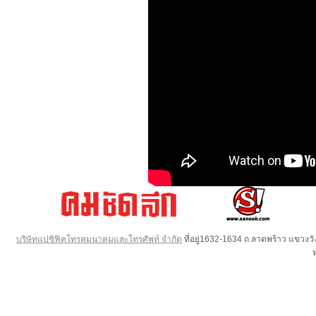
บริษัทแปซิฟิคโทรคมนาคมและโทรศัพท์ จำกัด
ที่อยู่1632-1634 ถ.ลาดพร้าว แขวง