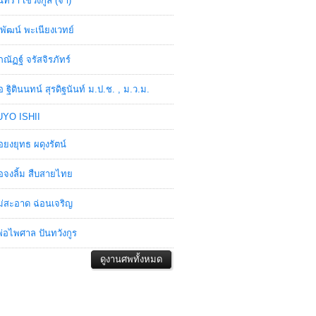
ินทรา เชวงกูล (จ๋า)
พัฒน์ พะเนียงเวทย์
ภณัฏฐ์ จรัสจิรภัทร์
อ ฐิตินนทน์ สุรดิฐนันท์ ม.ป.ช. , ม.ว.ม.
YO ISHII
อยงยุทธ ผดุงรัตน์
อจงลิ้ม สืบสายไทย
่สะอาด ฉ่อนเจริญ
่อไพศาล ปันทวังกูร