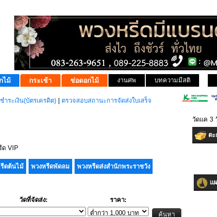
กไม้
กระเช้า
ช่อดอกไม้
งานศพ
บทความมีสติ
ชำระเงิน(บัตรเครดิต)
|
ตรวจสอบสถานะการจัดส่งใบเสร็จ
วัดแค 3 
ตะก
ีด VIP
รีดต้นไม้
พวงหรีดพัดลม
พวงหรีดส่งสำนักพระราชวัง
แผน
วัดที่จัดส่ง:
ราคา: