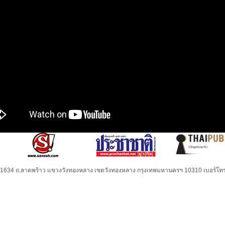
32-1634 ถ.ลาดพร้าว แขวงวังทองหลาง เขตวังทองหลาง กรุงเทพมหานครฯ 10310 เบอร์โทร