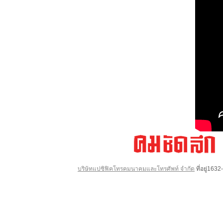
บริษัทแปซิฟิคโทรคมนาคมและโทรศัพท์ จำกัด
ที่อยู่16