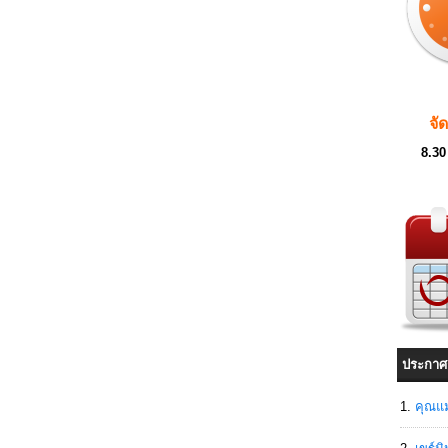
จั
8.30
ประกาศ
คุณแม