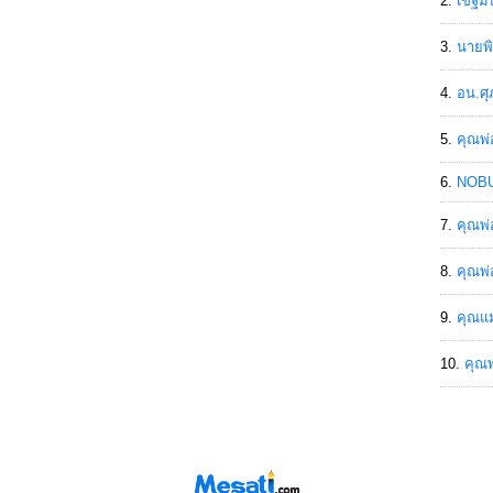
เขฐ์ม
นายพิ
อน.ศุ
คุณพ่
NOBU
คุณพ่
คุณพ่
คุณแม
คุณพ