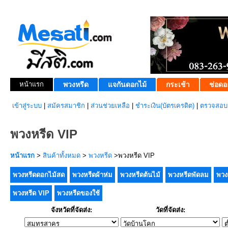
หน้าแรก
พวงหรีด
แจกันดอกไม้
กระเช้า
ช่อดอ
เข้าสู่ระบบ
|
สมัครสมาชิก
|
ส่วนช่วยเหลือ
|
ชำระเงิน(บัตรเครดิต)
|
ตรวจสอบส
พวงหรีด VIP
หน้าแรก
>
สินค้าทั้งหมด
>
พวงหรีด
>พวงหรีด VIP
พวงหรีดดอกไม้สด
พวงหรีดผ้าห่ม
พวงหรีดต้นไม้
พวงหรีดพัดลม
พวง
พวงหรีด VIP
พวงหรีดของใช้
จังหวัดที่จัดส่ง:
วัดที่จัดส่ง: