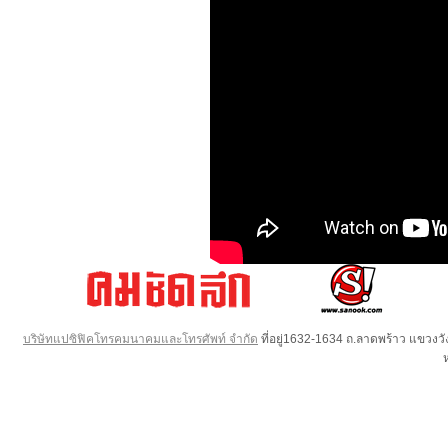
บริษัทแปซิฟิคโทรคมนาคมและโทรศัพท์ จำกัด
ที่อยู่1632-1634 ถ.ลาดพร้าว แขวง