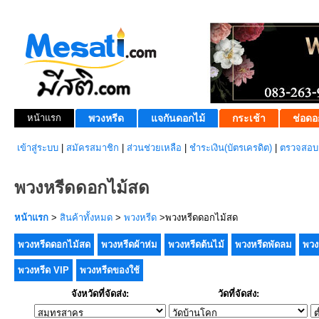
หน้าแรก
พวงหรีด
แจกันดอกไม้
กระเช้า
ช่อดอ
เข้าสู่ระบบ
|
สมัครสมาชิก
|
ส่วนช่วยเหลือ
|
ชำระเงิน(บัตรเครดิต)
|
ตรวจสอบส
พวงหรีดดอกไม้สด
หน้าแรก
>
สินค้าทั้งหมด
>
พวงหรีด
>พวงหรีดดอกไม้สด
พวงหรีดดอกไม้สด
พวงหรีดผ้าห่ม
พวงหรีดต้นไม้
พวงหรีดพัดลม
พวง
พวงหรีด VIP
พวงหรีดของใช้
จังหวัดที่จัดส่ง:
วัดที่จัดส่ง: