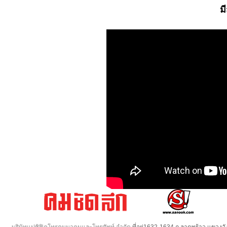
ม
บริษัทแปซิฟิคโทรคมนาคมและโทรศัพท์ จำกัด
ที่อยู่1632-1634 ถ.ลาดพร้าว แขวง