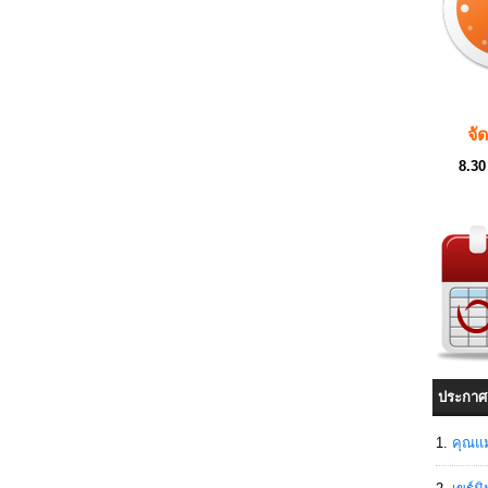
จั
8.30
ประกาศ
คุณแม