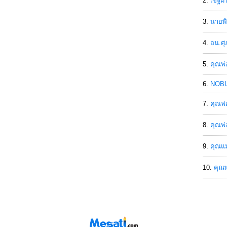
เขฐ์ม
นายพิ
อน.ศุ
คุณพ่
NOBU
คุณพ่
คุณพ่
คุณแม
คุณพ