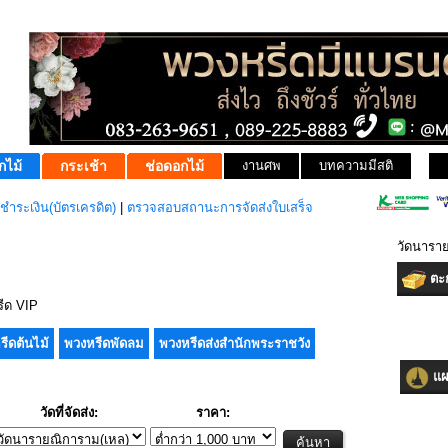
กไม้
กระเช้า
ช่อดอกไม้
งานศพ
บทความมีสติ
ชำระเงิน(บัตรเครดิต)
|
ตรวจสอบสถานะการจัดส่งใบเสร็จ
วัดนารา
ตะก
ีด VIP
รีดต้นไม้
พวงหรีดพัดลม
พวงหรีดส่งสำนักพระราชวัง
แผน
วัดที่จัดส่ง:
ราคา: