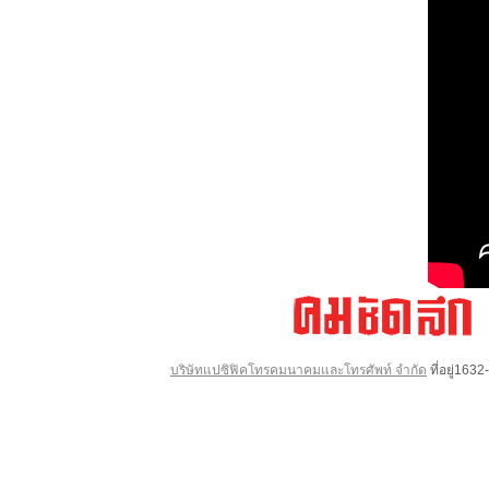
บริษัทแปซิฟิคโทรคมนาคมและโทรศัพท์ จำกัด
ที่อยู่16