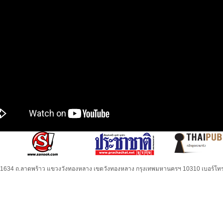
32-1634 ถ.ลาดพร้าว แขวงวังทองหลาง เขตวังทองหลาง กรุงเทพมหานครฯ 10310 เบอร์โทร