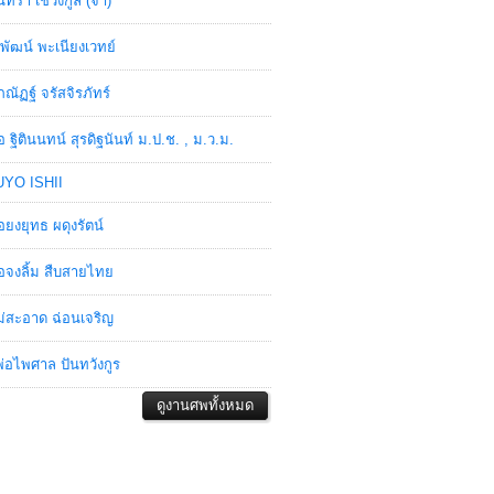
ินทรา เชวงกูล (จ๋า)
พัฒน์ พะเนียงเวทย์
ภณัฏฐ์ จรัสจิรภัทร์
อ ฐิตินนทน์ สุรดิฐนันท์ ม.ป.ช. , ม.ว.ม.
YO ISHII
อยงยุทธ ผดุงรัตน์
อจงลิ้ม สืบสายไทย
่สะอาด ฉ่อนเจริญ
่อไพศาล ปันทวังกูร