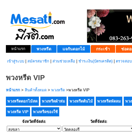
หน้าแรก
พวงหรีด
แจกันดอกไม้
กระเช้า
ช่อดอ
เข้าสู่ระบบ
|
สมัครสมาชิก
|
ส่วนช่วยเหลือ
|
ชำระเงิน(บัตรเครดิต)
|
ตรวจสอบส
พวงหรีด VIP
หน้าแรก
>
สินค้าทั้งหมด
>
พวงหรีด
>พวงหรีด VIP
พวงหรีดดอกไม้สด
พวงหรีดผ้าห่ม
พวงหรีดต้นไม้
พวงหรีดพัดลม
พวง
พวงหรีด VIP
พวงหรีดของใช้
จังหวัดที่จัดส่ง:
วัดที่จัดส่ง: