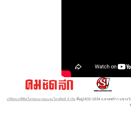
บริษัทแปซิฟิคโทรคมนาคมและโทรศัพท์ จำกัด
ที่อยู่1632-1634 ถ.ลาดพร้าว แขวง