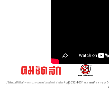
บริษัทแปซิฟิคโทรคมนาคมและโทรศัพท์ จำกัด
ที่อยู่1632-1634 ถ.ลาดพร้าว แขวง