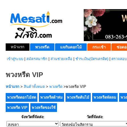
หน้าแรก
พวงหรีด
แจกันดอกไม้
กระเช้า
ช่อดอ
เข้าสู่ระบบ
|
สมัครสมาชิก
|
ส่วนช่วยเหลือ
|
ชำระเงิน(บัตรเครดิต)
|
ตรวจสอบส
พวงหรีด VIP
หน้าแรก
>
สินค้าทั้งหมด
>
พวงหรีด
>พวงหรีด VIP
พวงหรีดดอกไม้สด
พวงหรีดผ้าห่ม
พวงหรีดต้นไม้
พวงหรีดพัดลม
พวง
พวงหรีด VIP
พวงหรีดของใช้
จังหวัดที่จัดส่ง:
วัดที่จัดส่ง: