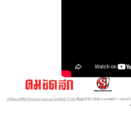
บริษัทแปซิฟิคโทรคมนาคมและโทรศัพท์ จำกัด
ที่อยู่1632-1634 ถ.ลาดพร้าว แขวง