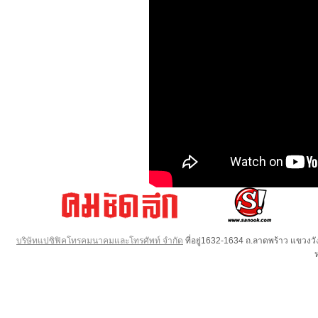
บริษัทแปซิฟิคโทรคมนาคมและโทรศัพท์ จำกัด
ที่อยู่1632-1634 ถ.ลาดพร้าว แขวง