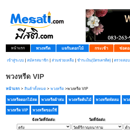
หน้าแรก
พวงหรีด
แจกันดอกไม้
กระเช้า
ช่อดอ
เข้าสู่ระบบ
|
สมัครสมาชิก
|
ส่วนช่วยเหลือ
|
ชำระเงิน(บัตรเครดิต)
|
ตรวจสอบส
พวงหรีด VIP
หน้าแรก
>
สินค้าทั้งหมด
>
พวงหรีด
>พวงหรีด VIP
พวงหรีดดอกไม้สด
พวงหรีดผ้าห่ม
พวงหรีดต้นไม้
พวงหรีดพัดลม
พวง
พวงหรีด VIP
พวงหรีดของใช้
จังหวัดที่จัดส่ง:
วัดที่จัดส่ง: