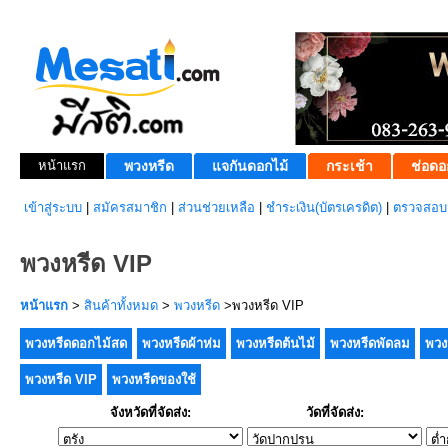
หน้าแรก
พวงหรีด
แจกันดอกไม้
กระเช้า
ช่อดอ
เข้าสู่ระบบ
|
สมัครสมาชิก
|
ส่วนช่วยเหลือ
|
ชำระเงิน(บัตรเครดิต)
|
ตรวจสอบส
พวงหรีด VIP
หน้าแรก
>
สินค้าทั้งหมด
>
พวงหรีด
>พวงหรีด VIP
พวงหรีดดอกไม้สด
พวงหรีดผ้าห่ม
พวงหรีดต้นไม้
พวงหรีดพัดลม
พวง
พวงหรีด VIP
พวงหรีดของใช้
จังหวัดที่จัดส่ง:
วัดที่จัดส่ง: