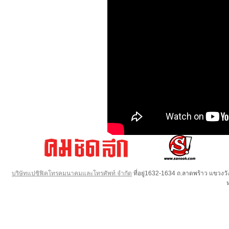
บริษัทแปซิฟิคโทรคมนาคมและโทรศัพท์ จำกัด
ที่อยู่1632-1634 ถ.ลาดพร้าว แขวง