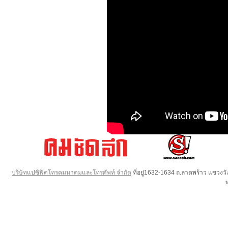
บริษัทแปซิฟิคโทรคมนาคมและโทรศัพท์ จำกัด
ที่อยู่1632-1634 ถ.ลาดพร้าว แขวง