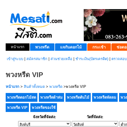
หน้าแรก
พวงหรีด
แจกันดอกไม้
กระเช้า
ช่อดอ
เข้าสู่ระบบ
|
สมัครสมาชิก
|
ส่วนช่วยเหลือ
|
ชำระเงิน(บัตรเครดิต)
|
ตรวจสอบส
พวงหรีด VIP
หน้าแรก
>
สินค้าทั้งหมด
>
พวงหรีด
>พวงหรีด VIP
พวงหรีดดอกไม้สด
พวงหรีดผ้าห่ม
พวงหรีดต้นไม้
พวงหรีดพัดลม
พวง
พวงหรีด VIP
พวงหรีดของใช้
จังหวัดที่จัดส่ง:
วัดที่จัดส่ง: