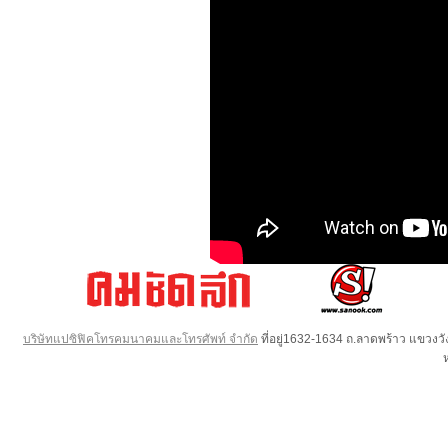
บริษัทแปซิฟิคโทรคมนาคมและโทรศัพท์ จำกัด
ที่อยู่1632-1634 ถ.ลาดพร้าว แขวง