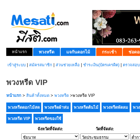
หน้าแรก
พวงหรีด
แจกันดอกไม้
กระเช้า
ช่อดอ
เข้าสู่ระบบ
|
สมัครสมาชิก
|
ส่วนช่วยเหลือ
|
ชำระเงิน(บัตรเครดิต)
|
ตรวจสอบส
พวงหรีด VIP
หน้าแรก
>
สินค้าทั้งหมด
>
พวงหรีด
>พวงหรีด VIP
พวงหรีดดอกไม้สด
พวงหรีดผ้าห่ม
พวงหรีดต้นไม้
พวงหรีดพัดลม
พวง
พวงหรีด VIP
พวงหรีดของใช้
จังหวัดที่จัดส่ง:
วัดที่จัดส่ง: