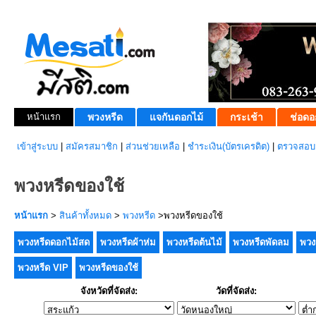
หน้าแรก
พวงหรีด
แจกันดอกไม้
กระเช้า
ช่อดอ
เข้าสู่ระบบ
|
สมัครสมาชิก
|
ส่วนช่วยเหลือ
|
ชำระเงิน(บัตรเครดิต)
|
ตรวจสอบส
พวงหรีดของใช้
หน้าแรก
>
สินค้าทั้งหมด
>
พวงหรีด
>พวงหรีดของใช้
พวงหรีดดอกไม้สด
พวงหรีดผ้าห่ม
พวงหรีดต้นไม้
พวงหรีดพัดลม
พวง
พวงหรีด VIP
พวงหรีดของใช้
จังหวัดที่จัดส่ง:
วัดที่จัดส่ง: