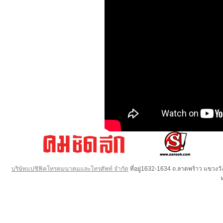
บริษัทแปซิฟิคโทรคมนาคมและโทรศัพท์ จำกัด
ที่อยู่1632-1634 ถ.ลาดพร้าว แขวง