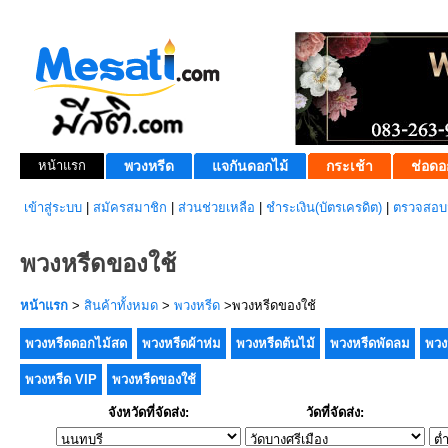
หน้าแรก
พวงหรีด
แจกันดอกไม้
กระเช้า
ช่อดอ
เข้าสู่ระบบ
|
สมัครสมาชิก
|
ส่วนช่วยเหลือ
|
ชำระเงิน(บัตรเครดิต)
|
ตรวจสอบส
พวงหรีดของใช้
หน้าแรก
>
สินค้าทั้งหมด
>
พวงหรีด
>พวงหรีดของใช้
พวงหรีดดอกไม้สด
พวงหรีดผ้าห่ม
พวงหรีดต้นไม้
พวงหรีดพัดลม
พวง
พวงหรีด VIP
พวงหรีดของใช้
จังหวัดที่จัดส่ง:
วัดที่จัดส่ง: