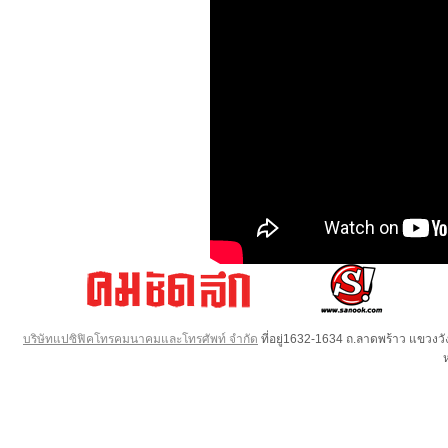
บริษัทแปซิฟิคโทรคมนาคมและโทรศัพท์ จำกัด
ที่อยู่1632-1634 ถ.ลาดพร้าว แขวง