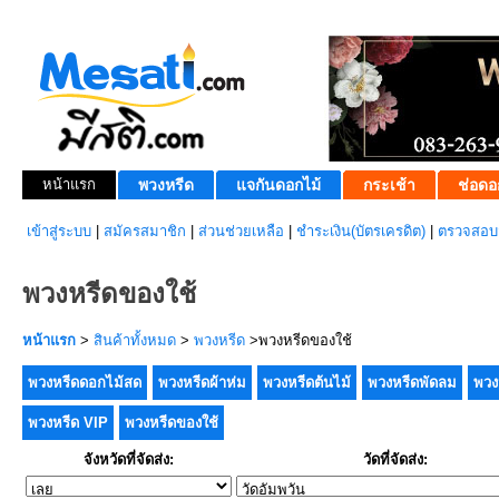
หน้าแรก
พวงหรีด
แจกันดอกไม้
กระเช้า
ช่อดอ
เข้าสู่ระบบ
|
สมัครสมาชิก
|
ส่วนช่วยเหลือ
|
ชำระเงิน(บัตรเครดิต)
|
ตรวจสอบส
พวงหรีดของใช้
หน้าแรก
>
สินค้าทั้งหมด
>
พวงหรีด
>พวงหรีดของใช้
พวงหรีดดอกไม้สด
พวงหรีดผ้าห่ม
พวงหรีดต้นไม้
พวงหรีดพัดลม
พวง
พวงหรีด VIP
พวงหรีดของใช้
จังหวัดที่จัดส่ง:
วัดที่จัดส่ง: