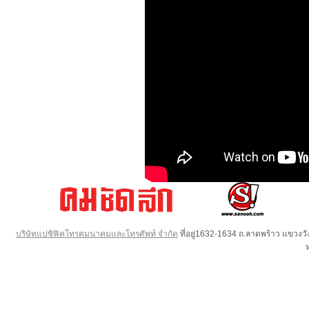
บริษัทแปซิฟิคโทรคมนาคมและโทรศัพท์ จำกัด
ที่อยู่1632-1634 ถ.ลาดพร้าว แขวง