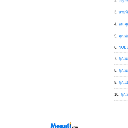
เขฐ์ม
นายพิ
อน.ศุ
คุณพ่
NOBU
คุณพ่
คุณพ่
คุณแม
คุณพ