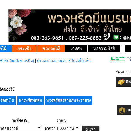
กไม้
กระเช้า
ช่อดอกไม้
งานศพ
บทความมีสติ
ชำระเงิน(บัตรเครดิต)
|
ตรวจสอบสถานะการจัดส่งใบเสร็จ
วัดอมรา
ตะก
ีดของใช้
รีดต้นไม้
พวงหรีดพัดลม
พวงหรีดส่งสำนักพระราชวัง
แผน
วัดที่จัดส่ง:
ราคา: