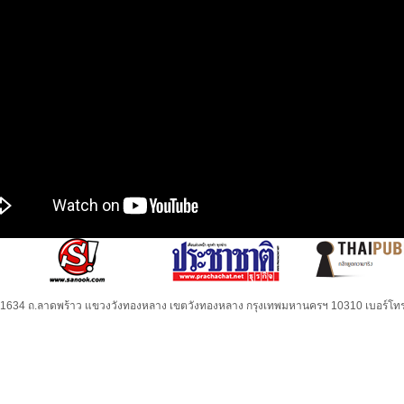
32-1634 ถ.ลาดพร้าว แขวงวังทองหลาง เขตวังทองหลาง กรุงเทพมหานครฯ 10310 เบอร์โทร