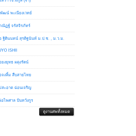
ินทรา เชวงกูล (จ๋า)
พัฒน์ พะเนียงเวทย์
ภณัฏฐ์ จรัสจิรภัทร์
อ ฐิตินนทน์ สุรดิฐนันท์ ม.ป.ช. , ม.ว.ม.
YO ISHII
อยงยุทธ ผดุงรัตน์
อจงลิ้ม สืบสายไทย
่สะอาด ฉ่อนเจริญ
่อไพศาล ปันทวังกูร