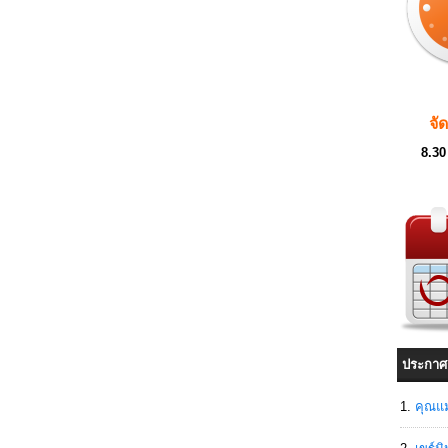
จั
8.30
ประกาศ
คุณแม