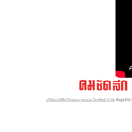
บริษัทแปซิฟิคโทรคมนาคมและโทรศัพท์ จำกัด
ที่อยู่16