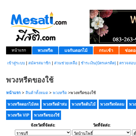
หน้าแรก
พวงหรีด
แจกันดอกไม้
กระเช้า
ช่อดอ
เข้าสู่ระบบ
|
สมัครสมาชิก
|
ส่วนช่วยเหลือ
|
ชำระเงิน(บัตรเครดิต)
|
ตรวจสอบส
พวงหรีดของใช้
หน้าแรก
>
สินค้าทั้งหมด
>
พวงหรีด
>พวงหรีดของใช้
พวงหรีดดอกไม้สด
พวงหรีดผ้าห่ม
พวงหรีดต้นไม้
พวงหรีดพัดลม
พวง
พวงหรีด VIP
พวงหรีดของใช้
จังหวัดที่จัดส่ง:
วัดที่จัดส่ง: