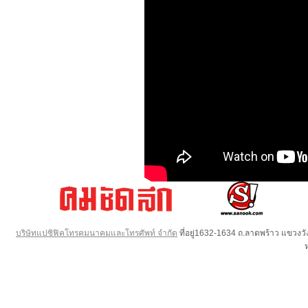
บริษัทแปซิฟิคโทรคมนาคมและโทรศัพท์ จำกัด
ที่อยู่1632-1634 ถ.ลาดพร้าว แขวง