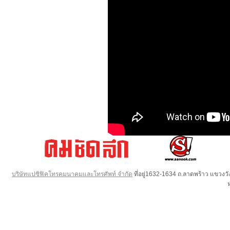
บริษัทแปซิฟิคโทรคมนาคมและโทรศัพท์ จำกัด
ที่อยู่1632-1634 ถ.ลาดพร้าว แขวง