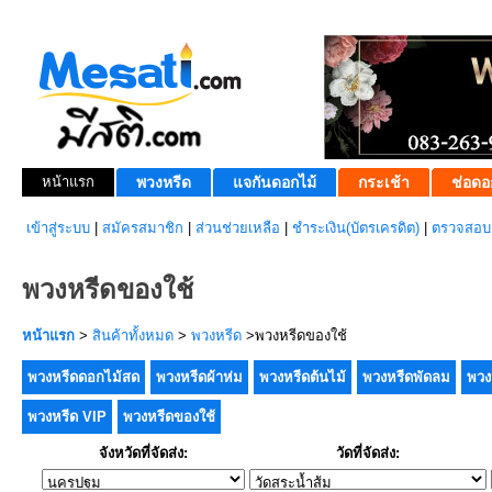
หน้าแรก
พวงหรีด
แจกันดอกไม้
กระเช้า
ช่อดอ
เข้าสู่ระบบ
|
สมัครสมาชิก
|
ส่วนช่วยเหลือ
|
ชำระเงิน(บัตรเครดิต)
|
ตรวจสอบส
พวงหรีดของใช้
หน้าแรก
>
สินค้าทั้งหมด
>
พวงหรีด
>พวงหรีดของใช้
พวงหรีดดอกไม้สด
พวงหรีดผ้าห่ม
พวงหรีดต้นไม้
พวงหรีดพัดลม
พวง
พวงหรีด VIP
พวงหรีดของใช้
จังหวัดที่จัดส่ง:
วัดที่จัดส่ง: