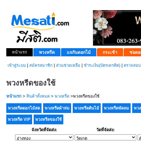
หน้าแรก
พวงหรีด
แจกันดอกไม้
กระเช้า
ช่อดอ
เข้าสู่ระบบ
|
สมัครสมาชิก
|
ส่วนช่วยเหลือ
|
ชำระเงิน(บัตรเครดิต)
|
ตรวจสอบส
พวงหรีดของใช้
หน้าแรก
>
สินค้าทั้งหมด
>
พวงหรีด
>พวงหรีดของใช้
พวงหรีดดอกไม้สด
พวงหรีดผ้าห่ม
พวงหรีดต้นไม้
พวงหรีดพัดลม
พวง
พวงหรีด VIP
พวงหรีดของใช้
จังหวัดที่จัดส่ง:
วัดที่จัดส่ง: