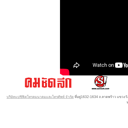
บริษัทแปซิฟิคโทรคมนาคมและโทรศัพท์ จำกัด
ที่อยู่1632-1634 ถ.ลาดพร้าว แขวง