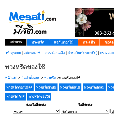
หน้าแรก
พวงหรีด
แจกันดอกไม้
กระเช้า
ช่อดอ
เข้าสู่ระบบ
|
สมัครสมาชิก
|
ส่วนช่วยเหลือ
|
ชำระเงิน(บัตรเครดิต)
|
ตรวจสอบส
พวงหรีดของใช้
หน้าแรก
>
สินค้าทั้งหมด
>
พวงหรีด
>พวงหรีดของใช้
พวงหรีดดอกไม้สด
พวงหรีดผ้าห่ม
พวงหรีดต้นไม้
พวงหรีดพัดลม
พวง
พวงหรีด VIP
พวงหรีดของใช้
จังหวัดที่จัดส่ง:
วัดที่จัดส่ง: