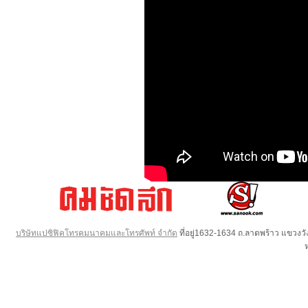
บริษัทแปซิฟิคโทรคมนาคมและโทรศัพท์ จำกัด
ที่อยู่1632-1634 ถ.ลาดพร้าว แขวง