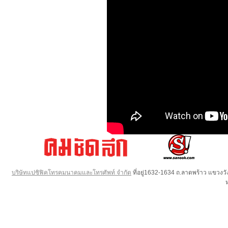
บริษัทแปซิฟิคโทรคมนาคมและโทรศัพท์ จำกัด
ที่อยู่1632-1634 ถ.ลาดพร้าว แขวง