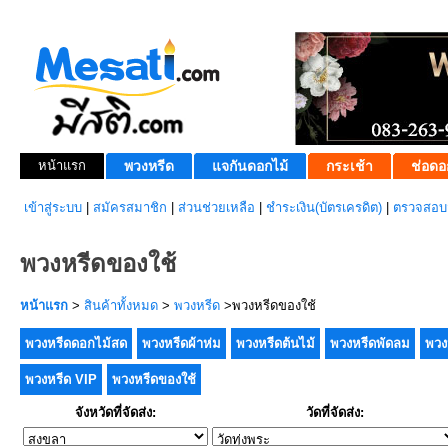
หน้าแรก
พวงหรีด
แจกันดอกไม้
กระเช้า
ช่อดอ
เข้าสู่ระบบ
|
สมัครสมาชิก
|
ส่วนช่วยเหลือ
|
ชำระเงิน(บัตรเครดิต)
|
ตรวจสอบส
พวงหรีดของใช้
หน้าแรก
>
สินค้าทั้งหมด
>
พวงหรีด
>พวงหรีดของใช้
พวงหรีดดอกไม้สด
พวงหรีดผ้าห่ม
พวงหรีดต้นไม้
พวงหรีดพัดลม
พวง
พวงหรีด VIP
พวงหรีดของใช้
จังหวัดที่จัดส่ง:
วัดที่จัดส่ง: