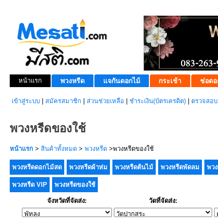
หน้าแรก
พวงหรีด
แจกันดอกไม้
กระเช้า
ช่อดอ
เข้าสู่ระบบ
|
สมัครสมาชิก
|
ส่วนช่วยเหลือ
|
ชำระเงิน(บัตรเครดิต)
|
ตรวจสอบส
พวงหรีดของใช้
หน้าแรก
>
สินค้าทั้งหมด
>
พวงหรีด
>พวงหรีดของใช้
พวงหรีดดอกไม้สด
พวงหรีดผ้าห่ม
พวงหรีดต้นไม้
พวงหรีดพัดลม
พวง
พวงหรีด VIP
พวงหรีดของใช้
จังหวัดที่จัดส่ง:
วัดที่จัดส่ง: