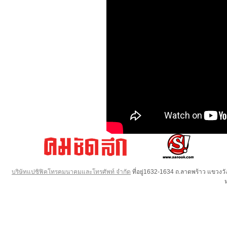
บริษัทแปซิฟิคโทรคมนาคมและโทรศัพท์ จำกัด
ที่อยู่1632-1634 ถ.ลาดพร้าว แขวง