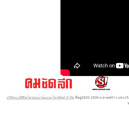
บริษัทแปซิฟิคโทรคมนาคมและโทรศัพท์ จำกัด
ที่อยู่1632-1634 ถ.ลาดพร้าว แขวง