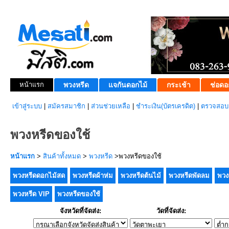
หน้าแรก
พวงหรีด
แจกันดอกไม้
กระเช้า
ช่อดอ
เข้าสู่ระบบ
|
สมัครสมาชิก
|
ส่วนช่วยเหลือ
|
ชำระเงิน(บัตรเครดิต)
|
ตรวจสอบส
พวงหรีดของใช้
หน้าแรก
>
สินค้าทั้งหมด
>
พวงหรีด
>พวงหรีดของใช้
พวงหรีดดอกไม้สด
พวงหรีดผ้าห่ม
พวงหรีดต้นไม้
พวงหรีดพัดลม
พวง
พวงหรีด VIP
พวงหรีดของใช้
จังหวัดที่จัดส่ง:
วัดที่จัดส่ง: