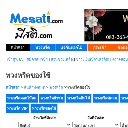
หน้าแรก
พวงหรีด
แจกันดอกไม้
กระเช้า
ช่อดอ
เข้าสู่ระบบ
|
สมัครสมาชิก
|
ส่วนช่วยเหลือ
|
ชำระเงิน(บัตรเครดิต)
|
ตรวจสอบส
พวงหรีดของใช้
หน้าแรก
>
สินค้าทั้งหมด
>
พวงหรีด
>พวงหรีดของใช้
พวงหรีดดอกไม้สด
พวงหรีดผ้าห่ม
พวงหรีดต้นไม้
พวงหรีดพัดลม
พวง
พวงหรีด VIP
พวงหรีดของใช้
จังหวัดที่จัดส่ง:
วัดที่จัดส่ง: