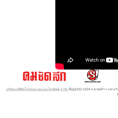
บริษัทแปซิฟิคโทรคมนาคมและโทรศัพท์ จำกัด
ที่อยู่1632-1634 ถ.ลาดพร้าว แขวง