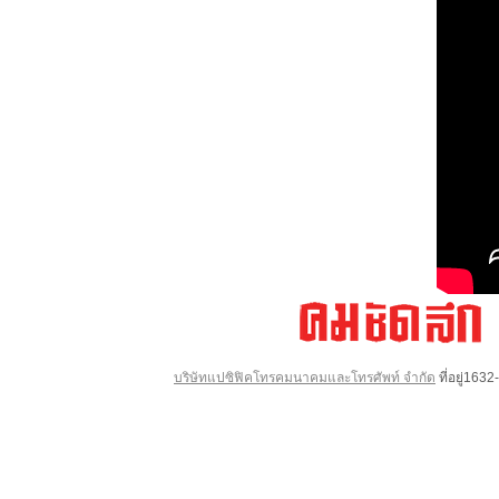
บริษัทแปซิฟิคโทรคมนาคมและโทรศัพท์ จำกัด
ที่อยู่16