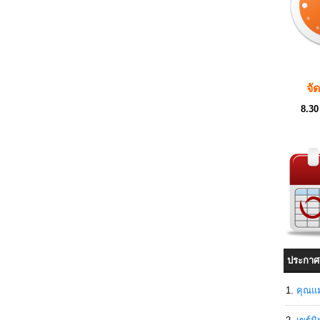
จั
8.30
ประกาศ
คุณแม