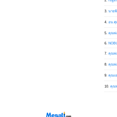
เขฐ์ม
นายพิ
อน.ศุ
คุณพ่
NOBU
คุณพ่
คุณพ่
คุณแม
คุณพ