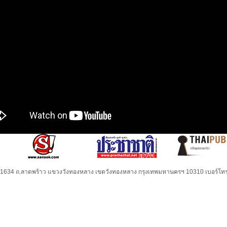
32-1634 ถ.ลาดพร้าว แขวงวังทองหลาง เขตวังทองหลาง กรุงเทพมหานครฯ 10310 เบอร์โทร