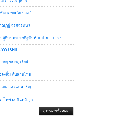
ินทรา เชวงกูล (จ๋า)
พัฒน์ พะเนียงเวทย์
ภณัฏฐ์ จรัสจิรภัทร์
อ ฐิตินนทน์ สุรดิฐนันท์ ม.ป.ช. , ม.ว.ม.
YO ISHII
อยงยุทธ ผดุงรัตน์
อจงลิ้ม สืบสายไทย
่สะอาด ฉ่อนเจริญ
่อไพศาล ปันทวังกูร