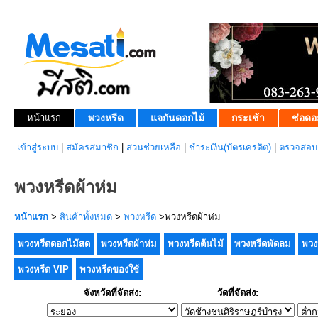
หน้าแรก
พวงหรีด
แจกันดอกไม้
กระเช้า
ช่อดอ
เข้าสู่ระบบ
|
สมัครสมาชิก
|
ส่วนช่วยเหลือ
|
ชำระเงิน(บัตรเครดิต)
|
ตรวจสอบส
พวงหรีดผ้าห่ม
หน้าแรก
>
สินค้าทั้งหมด
>
พวงหรีด
>พวงหรีดผ้าห่ม
พวงหรีดดอกไม้สด
พวงหรีดผ้าห่ม
พวงหรีดต้นไม้
พวงหรีดพัดลม
พวง
พวงหรีด VIP
พวงหรีดของใช้
จังหวัดที่จัดส่ง:
วัดที่จัดส่ง: