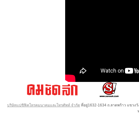
บริษัทแปซิฟิคโทรคมนาคมและโทรศัพท์ จำกัด
ที่อยู่1632-1634 ถ.ลาดพร้าว แขวง