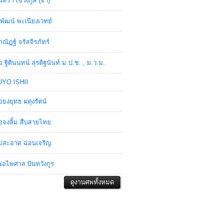
ินทรา เชวงกูล (จ๋า)
พัฒน์ พะเนียงเวทย์
ภณัฏฐ์ จรัสจิรภัทร์
อ ฐิตินนทน์ สุรดิฐนันท์ ม.ป.ช. , ม.ว.ม.
YO ISHII
อยงยุทธ ผดุงรัตน์
อจงลิ้ม สืบสายไทย
่สะอาด ฉ่อนเจริญ
่อไพศาล ปันทวังกูร