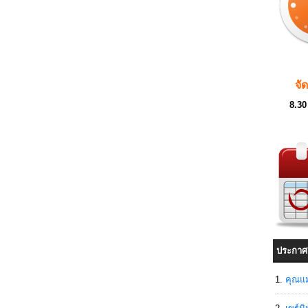
จั
8.30
ประกาศ
คุณแม