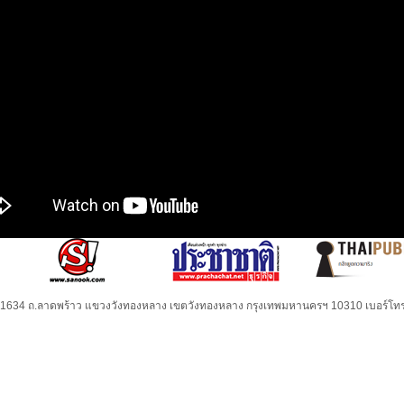
32-1634 ถ.ลาดพร้าว แขวงวังทองหลาง เขตวังทองหลาง กรุงเทพมหานครฯ 10310 เบอร์โทร