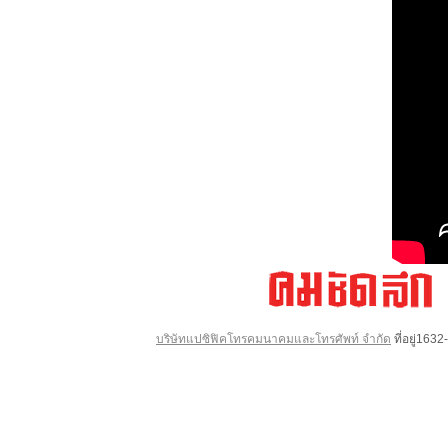
บริษัทแปซิฟิคโทรคมนาคมและโทรศัพท์ จำกัด
ที่อยู่16