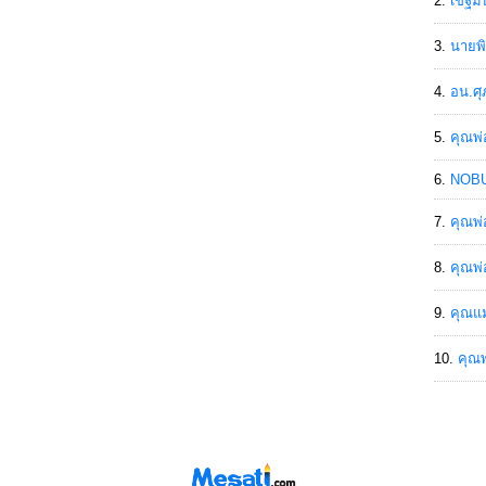
เขฐ์ม
นายพิ
อน.ศุ
คุณพ่
NOBU
คุณพ่
คุณพ่
คุณแม
คุณพ