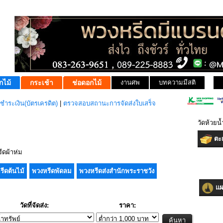
กไม้
กระเช้า
ช่อดอกไม้
งานศพ
บทความมีสติ
ชำระเงิน(บัตรเครดิต)
|
ตรวจสอบสถานะการจัดส่งใบเสร็จ
วัดห้วยน
ตะก
ดผ้าห่ม
รีดต้นไม้
พวงหรีดพัดลม
พวงหรีดส่งสำนักพระราชวัง
แผน
วัดที่จัดส่ง:
ราคา: