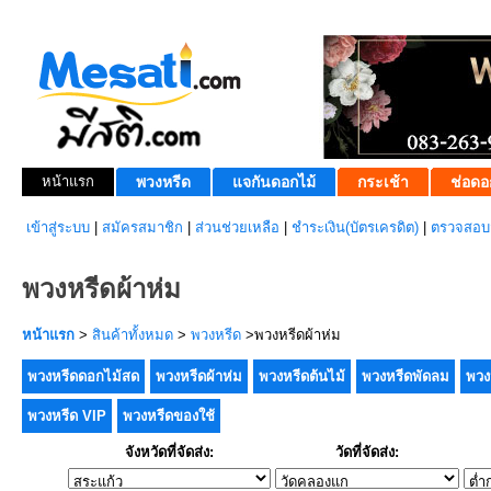
หน้าแรก
พวงหรีด
แจกันดอกไม้
กระเช้า
ช่อดอ
เข้าสู่ระบบ
|
สมัครสมาชิก
|
ส่วนช่วยเหลือ
|
ชำระเงิน(บัตรเครดิต)
|
ตรวจสอบส
พวงหรีดผ้าห่ม
หน้าแรก
>
สินค้าทั้งหมด
>
พวงหรีด
>พวงหรีดผ้าห่ม
พวงหรีดดอกไม้สด
พวงหรีดผ้าห่ม
พวงหรีดต้นไม้
พวงหรีดพัดลม
พวง
พวงหรีด VIP
พวงหรีดของใช้
จังหวัดที่จัดส่ง:
วัดที่จัดส่ง: