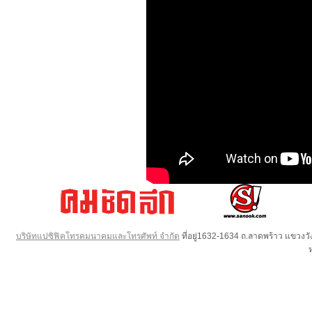
บริษัทแปซิฟิคโทรคมนาคมและโทรศัพท์ จำกัด
ที่อยู่1632-1634 ถ.ลาดพร้าว แขวง