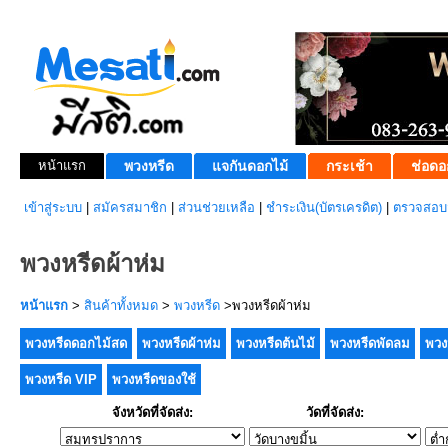
หน้าแรก
พวงหรีด
แจกันดอกไม้
กระเช้า
ช่อดอ
เข้าสู่ระบบ
|
สมัครสมาชิก
|
ส่วนช่วยเหลือ
|
ชำระเงิน(บัตรเครดิต)
|
ตรวจสอบส
พวงหรีดผ้าห่ม
หน้าแรก
>
สินค้าทั้งหมด
>
พวงหรีด
>พวงหรีดผ้าห่ม
พวงหรีดดอกไม้สด
พวงหรีดผ้าห่ม
พวงหรีดต้นไม้
พวงหรีดพัดลม
พวง
พวงหรีด VIP
พวงหรีดของใช้
จังหวัดที่จัดส่ง:
วัดที่จัดส่ง: