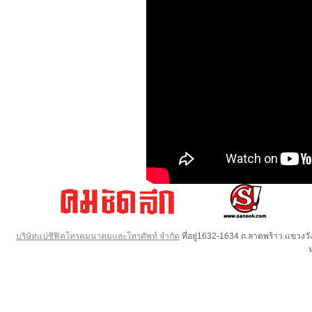
บริษัทแปซิฟิคโทรคมนาคมและโทรศัพท์ จำกัด
ที่อยู่1632-1634 ถ.ลาดพร้าว แขวง