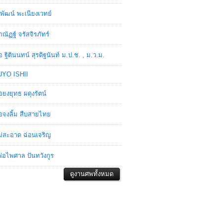
พัฒน์ พะเนียงเวทย์
ภณัฏฐ์ จรัสจิรภัทร์
อ ฐิตินนทน์ สุรดิฐนันท์ ม.ป.ช. , ม.ว.ม.
YO ISHII
อยงยุทธ ผดุงรัตน์
อจงลิ้ม สืบสายไทย
่สะอาด ฉ่อนเจริญ
่อไพศาล ปันทวังกูร