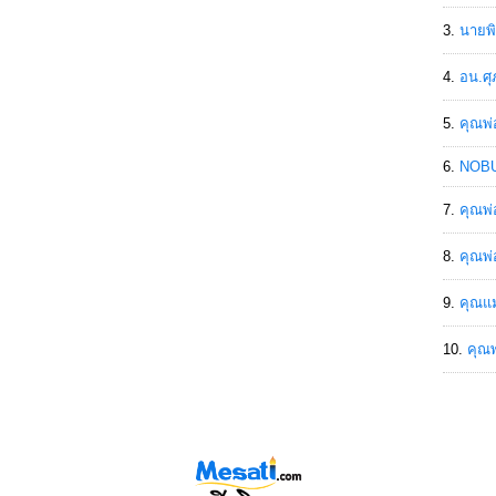
นายพิ
อน.ศุ
คุณพ่
NOBU
คุณพ่
คุณพ่
คุณแม
คุณพ