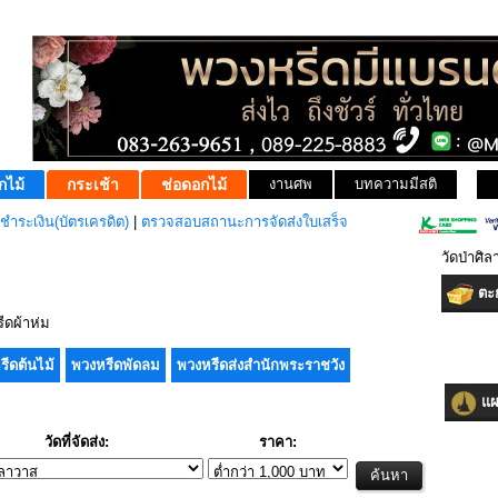
กไม้
กระเช้า
ช่อดอกไม้
งานศพ
บทความมีสติ
ชำระเงิน(บัตรเครดิต)
|
ตรวจสอบสถานะการจัดส่งใบเสร็จ
วัดป่าศิ
ตะก
ดผ้าห่ม
รีดต้นไม้
พวงหรีดพัดลม
พวงหรีดส่งสำนักพระราชวัง
แผน
วัดที่จัดส่ง:
ราคา: