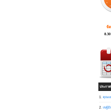
จั
8.30
ประกาศ
คุณแม
เขฐ์ม