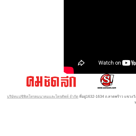
บริษัทแปซิฟิคโทรคมนาคมและโทรศัพท์ จำกัด
ที่อยู่1632-1634 ถ.ลาดพร้าว แขวง