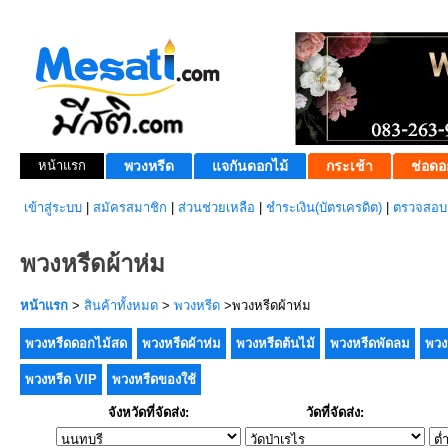
หน้าแรก
พวงหรีด
แจกันดอกไม้
กระเช้า
ช่อดอ
เข้าสู่ระบบ
|
สมัครสมาชิก
|
ส่วนช่วยเหลือ
|
ชำระเงิน(บัตรเครดิต)
|
ตรวจสอบส
พวงหรีดผ้าห่ม
หน้าแรก
>
สินค้าทั้งหมด
>
พวงหรีด
>พวงหรีดผ้าห่ม
พวงหรีดดอกไม้สด
พวงหรีดผ้าห่ม
พวงหรีดต้นไม้
พวงหรีดพัดลม
พวง
พวงหรีด VIP
พวงหรีดของใช้
จังหวัดที่จัดส่ง:
วัดที่จัดส่ง: