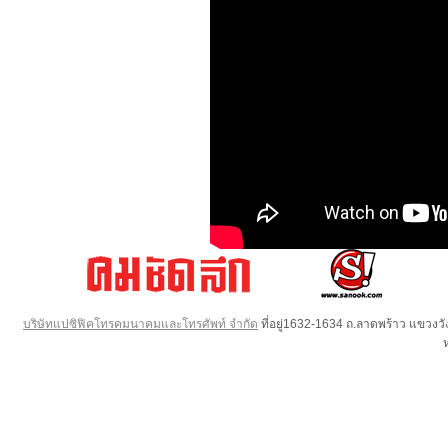
บริษัทแปซิฟิคโทรคมนาคมและโทรศัพท์ จำกัด
ที่อยู่1632-1634 ถ.ลาดพร้าว แขวง