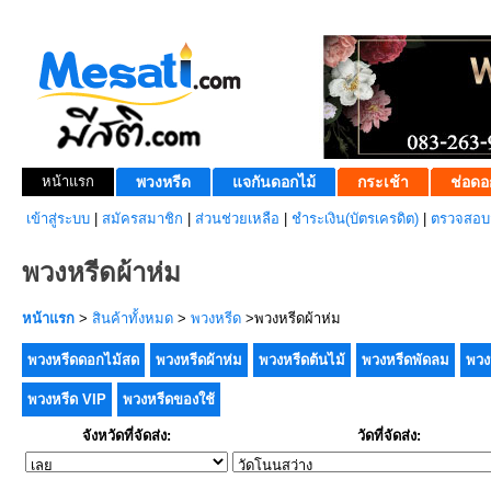
หน้าแรก
พวงหรีด
แจกันดอกไม้
กระเช้า
ช่อดอ
เข้าสู่ระบบ
|
สมัครสมาชิก
|
ส่วนช่วยเหลือ
|
ชำระเงิน(บัตรเครดิต)
|
ตรวจสอบส
พวงหรีดผ้าห่ม
หน้าแรก
>
สินค้าทั้งหมด
>
พวงหรีด
>พวงหรีดผ้าห่ม
พวงหรีดดอกไม้สด
พวงหรีดผ้าห่ม
พวงหรีดต้นไม้
พวงหรีดพัดลม
พวง
พวงหรีด VIP
พวงหรีดของใช้
จังหวัดที่จัดส่ง:
วัดที่จัดส่ง: