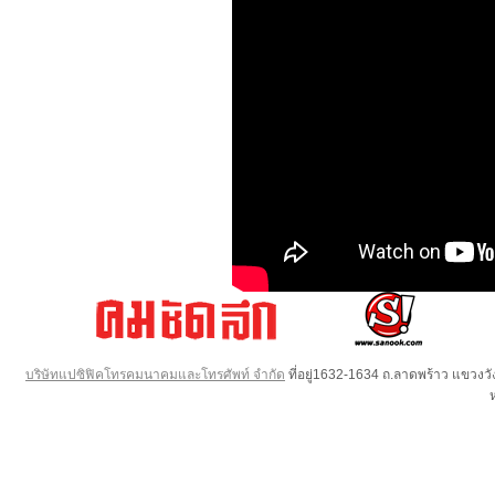
บริษัทแปซิฟิคโทรคมนาคมและโทรศัพท์ จำกัด
ที่อยู่1632-1634 ถ.ลาดพร้าว แขวง