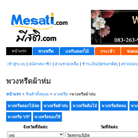
หน้าแรก
พวงหรีด
แจกันดอกไม้
กระเช้า
ช่อดอ
เข้าสู่ระบบ
|
สมัครสมาชิก
|
ส่วนช่วยเหลือ
|
ชำระเงิน(บัตรเครดิต)
|
ตรวจสอบส
พวงหรีดผ้าห่ม
หน้าแรก
>
สินค้าทั้งหมด
>
พวงหรีด
>พวงหรีดผ้าห่ม
พวงหรีดดอกไม้สด
พวงหรีดผ้าห่ม
พวงหรีดต้นไม้
พวงหรีดพัดลม
พวง
พวงหรีด VIP
พวงหรีดของใช้
จังหวัดที่จัดส่ง:
วัดที่จัดส่ง: