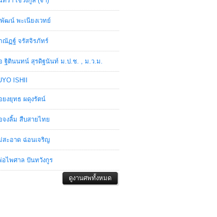
ินทรา เชวงกูล (จ๋า)
พัฒน์ พะเนียงเวทย์
ภณัฏฐ์ จรัสจิรภัทร์
อ ฐิตินนทน์ สุรดิฐนันท์ ม.ป.ช. , ม.ว.ม.
YO ISHII
อยงยุทธ ผดุงรัตน์
อจงลิ้ม สืบสายไทย
่สะอาด ฉ่อนเจริญ
่อไพศาล ปันทวังกูร