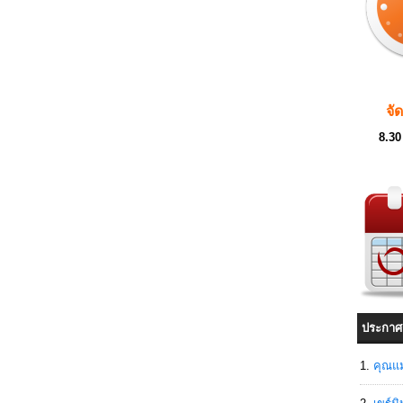
จั
8.30
ประกาศ
คุณแม