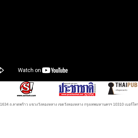
32-1634 ถ.ลาดพร้าว แขวงวังทองหลาง เขตวังทองหลาง กรุงเทพมหานครฯ 10310 เบอร์โทร