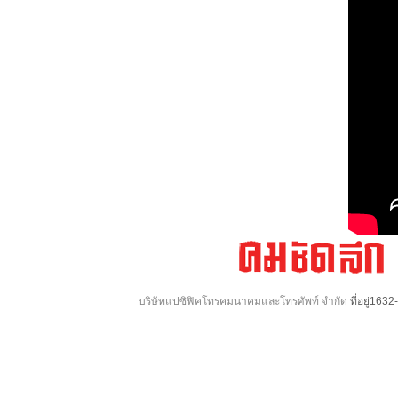
บริษัทแปซิฟิคโทรคมนาคมและโทรศัพท์ จำกัด
ที่อยู่16