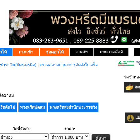
กไม้
กระเช้า
ช่อดอกไม้
งานศพ
บทความมีสติ
ชำระเงิน(บัตรเครดิต)
|
ตรวจสอบสถานะการจัดส่งใบเสร็จ
วัดชำทอ
ตะก
ดผ้าห่ม
รีดต้นไม้
พวงหรีดพัดลม
พวงหรีดส่งสำนักพระราชวัง
แผน
วัดที่จัดส่ง:
ราคา: