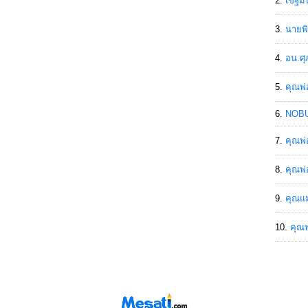
เขฐ์ม
นายพิ
อน.ศุ
คุณพ่
NOBU
คุณพ่
คุณพ่
คุณแม
คุณพ