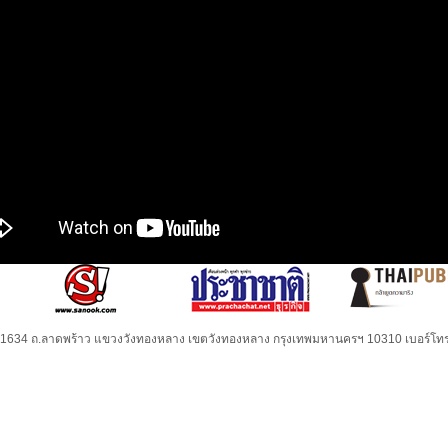
32-1634 ถ.ลาดพร้าว แขวงวังทองหลาง เขตวังทองหลาง กรุงเทพมหานครฯ 10310 เบอร์โทร