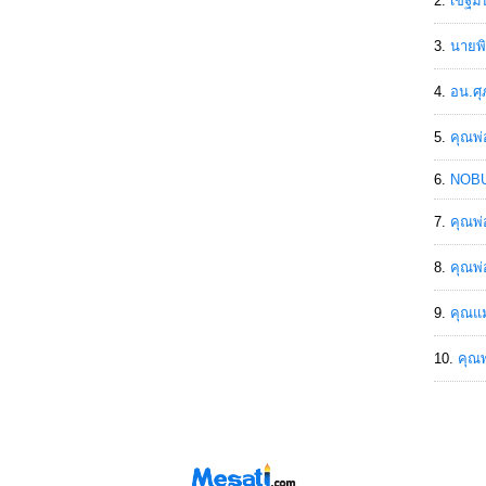
เขฐ์ม
นายพิ
อน.ศุ
คุณพ่
NOBU
คุณพ่
คุณพ่
คุณแม
คุณพ