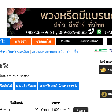
กไม้
กระเช้า
ช่อดอกไม้
งานศพ
บทความมีสติ
ชำระเงิน(บัตรเครดิต)
|
ตรวจสอบสถานะการจัดส่งใบเสร็จ
วัดชำทอ
วัง
ตะก
ดส่งสำนักพระราชวัง
รีดต้นไม้
พวงหรีดพัดลม
พวงหรีดส่งสำนักพระราชวัง
แผน
วัดที่จัดส่ง:
ราคา: