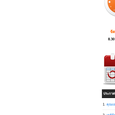
จั
8.30
ประกาศ
คุณแม