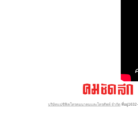
บริษัทแปซิฟิคโทรคมนาคมและโทรศัพท์ จำกัด
ที่อยู่16