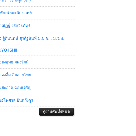
ินทรา เชวงกูล (จ๋า)
พัฒน์ พะเนียงเวทย์
ภณัฏฐ์ จรัสจิรภัทร์
อ ฐิตินนทน์ สุรดิฐนันท์ ม.ป.ช. , ม.ว.ม.
YO ISHII
อยงยุทธ ผดุงรัตน์
อจงลิ้ม สืบสายไทย
่สะอาด ฉ่อนเจริญ
่อไพศาล ปันทวังกูร