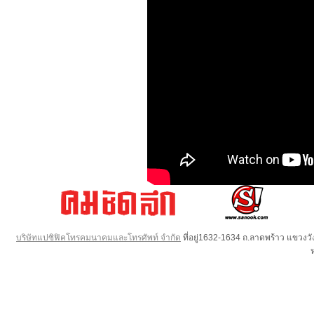
บริษัทแปซิฟิคโทรคมนาคมและโทรศัพท์ จำกัด
ที่อยู่1632-1634 ถ.ลาดพร้าว แขวง