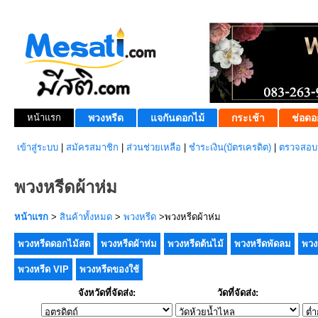
หน้าแรก
พวงหรีด
แจกันดอกไม้
กระเช้า
ช่อดอ
เข้าสู่ระบบ
|
สมัครสมาชิก
|
ส่วนช่วยเหลือ
|
ชำระเงิน(บัตรเครดิต)
|
ตรวจสอบส
พวงหรีดผ้าห่ม
หน้าแรก
>
สินค้าทั้งหมด
>
พวงหรีด
>พวงหรีดผ้าห่ม
พวงหรีดดอกไม้สด
พวงหรีดผ้าห่ม
พวงหรีดต้นไม้
พวงหรีดพัดลม
พวง
พวงหรีด VIP
พวงหรีดของใช้
จังหวัดที่จัดส่ง:
วัดที่จัดส่ง: