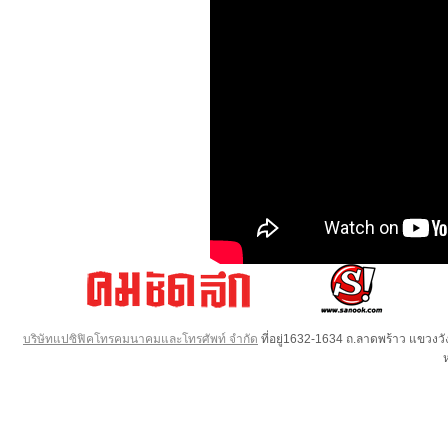
บริษัทแปซิฟิคโทรคมนาคมและโทรศัพท์ จำกัด
ที่อยู่1632-1634 ถ.ลาดพร้าว แขวง