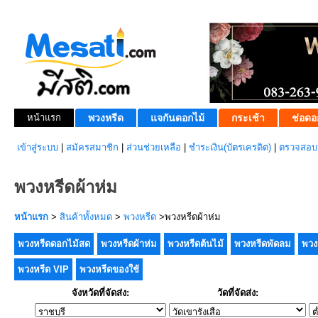
หน้าแรก
พวงหรีด
แจกันดอกไม้
กระเช้า
ช่อดอ
เข้าสู่ระบบ
|
สมัครสมาชิก
|
ส่วนช่วยเหลือ
|
ชำระเงิน(บัตรเครดิต)
|
ตรวจสอบส
พวงหรีดผ้าห่ม
หน้าแรก
>
สินค้าทั้งหมด
>
พวงหรีด
>พวงหรีดผ้าห่ม
พวงหรีดดอกไม้สด
พวงหรีดผ้าห่ม
พวงหรีดต้นไม้
พวงหรีดพัดลม
พวง
พวงหรีด VIP
พวงหรีดของใช้
จังหวัดที่จัดส่ง:
วัดที่จัดส่ง: