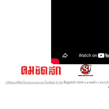
บริษัทแปซิฟิคโทรคมนาคมและโทรศัพท์ จำกัด
ที่อยู่1632-1634 ถ.ลาดพร้าว แขวง