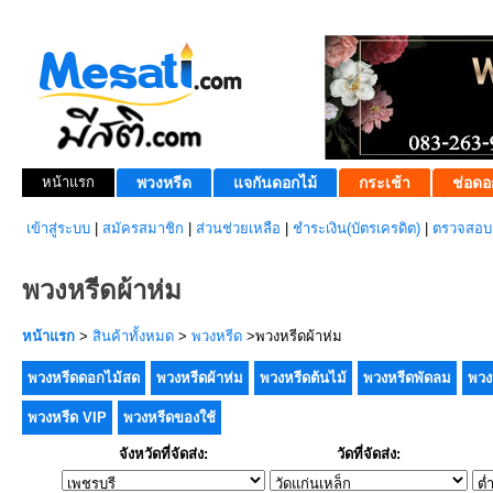
หน้าแรก
พวงหรีด
แจกันดอกไม้
กระเช้า
ช่อดอ
เข้าสู่ระบบ
|
สมัครสมาชิก
|
ส่วนช่วยเหลือ
|
ชำระเงิน(บัตรเครดิต)
|
ตรวจสอบส
พวงหรีดผ้าห่ม
หน้าแรก
>
สินค้าทั้งหมด
>
พวงหรีด
>พวงหรีดผ้าห่ม
พวงหรีดดอกไม้สด
พวงหรีดผ้าห่ม
พวงหรีดต้นไม้
พวงหรีดพัดลม
พวง
พวงหรีด VIP
พวงหรีดของใช้
จังหวัดที่จัดส่ง:
วัดที่จัดส่ง: