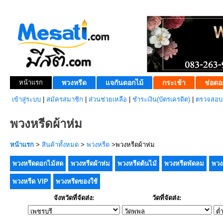
หน้าแรก
พวงหรีด
แจกันดอกไม้
กระเช้า
ช่อดอ
เข้าสู่ระบบ
|
สมัครสมาชิก
|
ส่วนช่วยเหลือ
|
ชำระเงิน(บัตรเครดิต)
|
ตรวจสอบส
พวงหรีดผ้าห่ม
หน้าแรก
>
สินค้าทั้งหมด
>
พวงหรีด
>พวงหรีดผ้าห่ม
พวงหรีดดอกไม้สด
พวงหรีดผ้าห่ม
พวงหรีดต้นไม้
พวงหรีดพัดลม
พวง
พวงหรีด VIP
พวงหรีดของใช้
จังหวัดที่จัดส่ง:
วัดที่จัดส่ง: