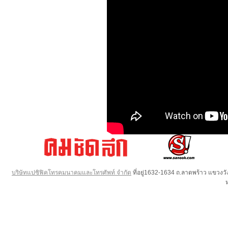
บริษัทแปซิฟิคโทรคมนาคมและโทรศัพท์ จำกัด
ที่อยู่1632-1634 ถ.ลาดพร้าว แขวง