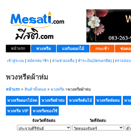
หน้าแรก
พวงหรีด
แจกันดอกไม้
กระเช้า
ช่อดอ
เข้าสู่ระบบ
|
สมัครสมาชิก
|
ส่วนช่วยเหลือ
|
ชำระเงิน(บัตรเครดิต)
|
ตรวจสอบส
พวงหรีดผ้าห่ม
หน้าแรก
>
สินค้าทั้งหมด
>
พวงหรีด
>พวงหรีดผ้าห่ม
พวงหรีดดอกไม้สด
พวงหรีดผ้าห่ม
พวงหรีดต้นไม้
พวงหรีดพัดลม
พวง
พวงหรีด VIP
พวงหรีดของใช้
จังหวัดที่จัดส่ง:
วัดที่จัดส่ง: