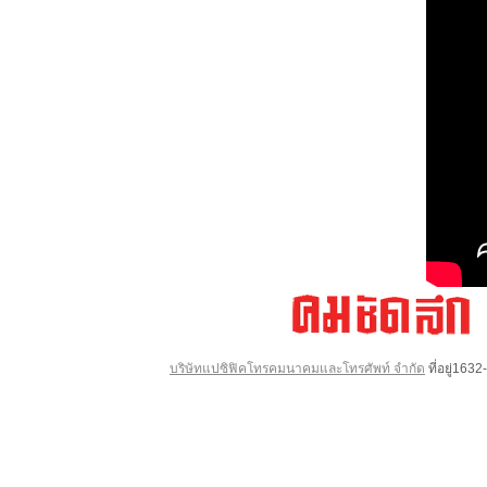
บริษัทแปซิฟิคโทรคมนาคมและโทรศัพท์ จำกัด
ที่อยู่16