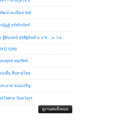
ินทรา เชวงกูล (จ๋า)
พัฒน์ พะเนียงเวทย์
ภณัฏฐ์ จรัสจิรภัทร์
อ ฐิตินนทน์ สุรดิฐนันท์ ม.ป.ช. , ม.ว.ม.
YO ISHII
อยงยุทธ ผดุงรัตน์
อจงลิ้ม สืบสายไทย
่สะอาด ฉ่อนเจริญ
่อไพศาล ปันทวังกูร