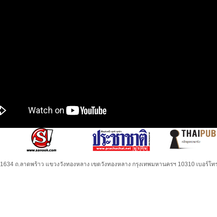
32-1634 ถ.ลาดพร้าว แขวงวังทองหลาง เขตวังทองหลาง กรุงเทพมหานครฯ 10310 เบอร์โทร