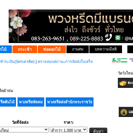
กไม้
กระเช้า
ช่อดอกไม้
งานศพ
บทความมีสติ
ชำระเงิน(บัตรเครดิต)
|
ตรวจสอบสถานะการจัดส่งใบเสร็จ
วัดวังใหม
ตะก
ดผ้าห่ม
รีดต้นไม้
พวงหรีดพัดลม
พวงหรีดส่งสำนักพระราชวัง
แผน
วัดที่จัดส่ง:
ราคา: