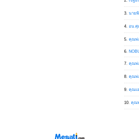
เขฐ์ม
นายพิ
อน.ศุ
คุณพ่
NOBU
คุณพ่
คุณพ่
คุณแม
คุณพ