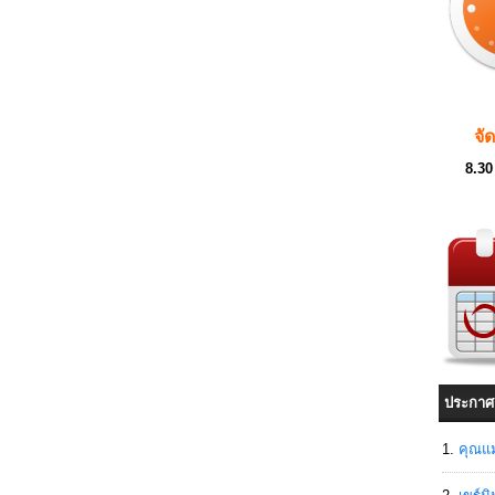
จั
8.30
ประกาศ
คุณแม