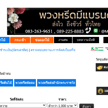
กไม้
กระเช้า
ช่อดอกไม้
งานศพ
บทความมีสติ
ชำระเงิน(บัตรเครดิต)
|
ตรวจสอบสถานะการจัดส่งใบเสร็จ
วัดขุนตั
ตะก
ดผ้าห่ม
รีดต้นไม้
พวงหรีดพัดลม
พวงหรีดส่งสำนักพระราชวัง
แผน
วัดที่จัดส่ง:
ราคา: