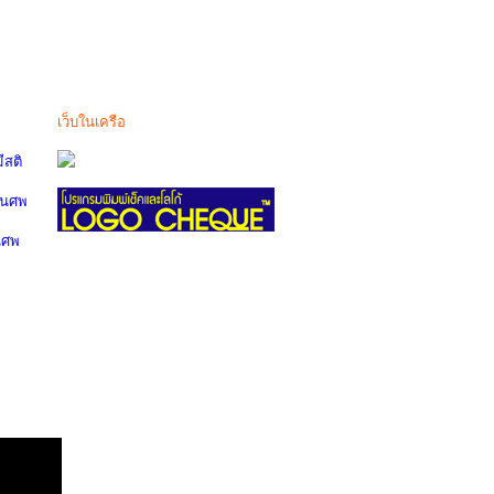
เว็บในเครือ
สติ
านศพ
นศพ