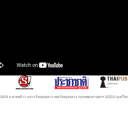
32-1634 ถ.ลาดพร้าว แขวงวังทองหลาง เขตวังทองหลาง กรุงเทพมหานครฯ 10310 เบอร์โทร