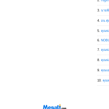
เขฐ์ม
นายพิ
อน.ศุ
คุณพ่
NOBU
คุณพ่
คุณพ่
คุณแม
คุณพ