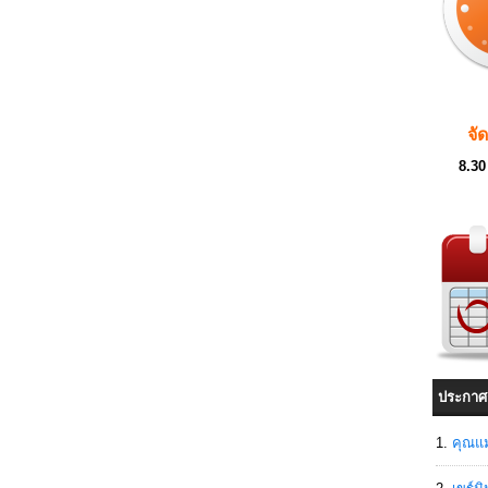
จั
8.30
ประกาศ
คุณแม