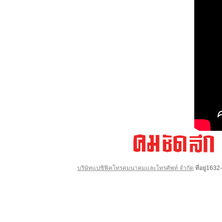
บริษัทแปซิฟิคโทรคมนาคมและโทรศัพท์ จำกัด
ที่อยู่16