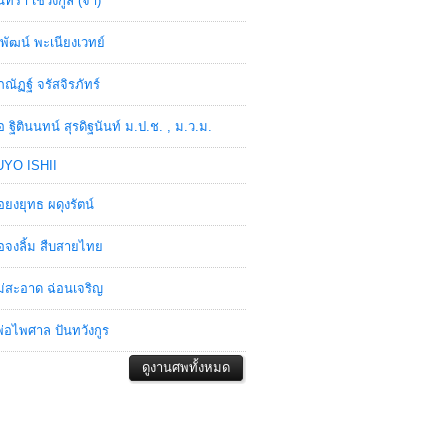
ินทรา เชวงกูล (จ๋า)
พัฒน์ พะเนียงเวทย์
ภณัฏฐ์ จรัสจิรภัทร์
อ ฐิตินนทน์ สุรดิฐนันท์ ม.ป.ช. , ม.ว.ม.
YO ISHII
อยงยุทธ ผดุงรัตน์
อจงลิ้ม สืบสายไทย
่สะอาด ฉ่อนเจริญ
่อไพศาล ปันทวังกูร