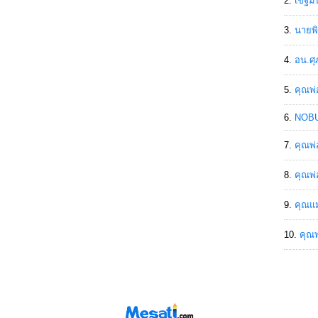
เขฐ์ม
นายพิ
อน.ศุ
คุณพ่
NOBU
คุณพ่
คุณพ่
คุณแม
คุณพ