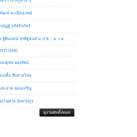
ินทรา เชวงกูล (จ๋า)
พัฒน์ พะเนียงเวทย์
ภณัฏฐ์ จรัสจิรภัทร์
อ ฐิตินนทน์ สุรดิฐนันท์ ม.ป.ช. , ม.ว.ม.
YO ISHII
อยงยุทธ ผดุงรัตน์
อจงลิ้ม สืบสายไทย
่สะอาด ฉ่อนเจริญ
่อไพศาล ปันทวังกูร