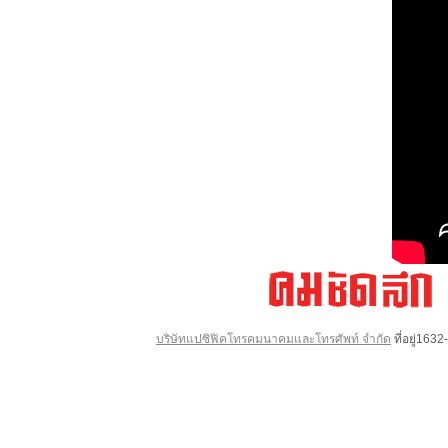
บริษัทแปซิฟิคโทรคมนาคมและโทรศัพท์ จำกัด
ที่อยู่16