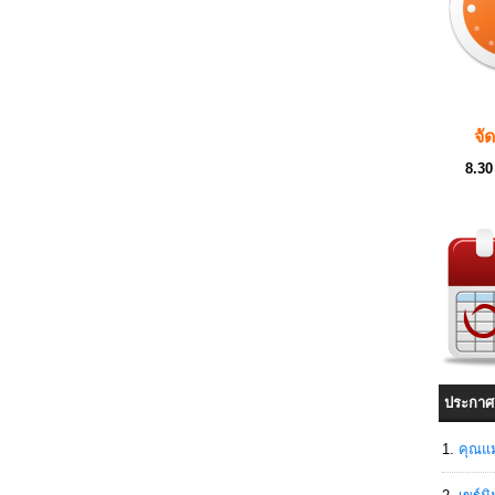
จั
8.30
ประกาศ
คุณแม