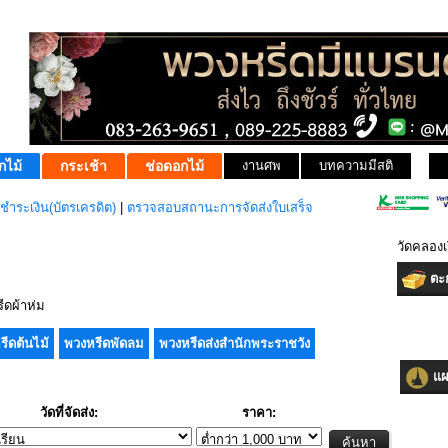
กไม้
กระเช้า
ช่อดอกไม้
งานศพ
บทความมีสติ
ชำระเงิน(บัตรเครดิต)
|
ตรวจสอบสถานะการจัดส่งใบเสร็จ
วัดคลองเ
ตะก
ดผ้าห่ม
รีดต้นไม้
พวงหรีดพัดลม
พวงหรีดส่งสำนักพระราชวัง
แผน
วัดที่จัดส่ง:
ราคา: