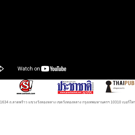
32-1634 ถ.ลาดพร้าว แขวงวังทองหลาง เขตวังทองหลาง กรุงเทพมหานครฯ 10310 เบอร์โทร